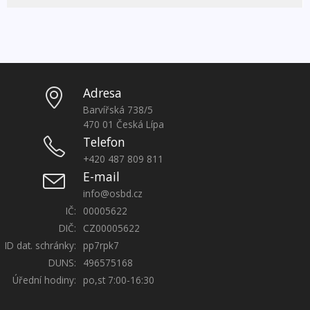
Adresa
Barvířská 738/5
470 01 Česká Lípa
Telefon
+420 487 809 811
E-mail
info@osbd.cz
IČ:
00005622
DIČ:
CZ00005622
ID dat. schránky:
pp7rpk7
DUNS:
496575168
Úřední hodiny:
po,st 7:00-16:30