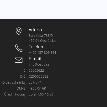
Adresa
Barvířská 738/5
470 01 Česká Lípa
Telefon
+420 487 809 811
E-mail
info@osbd.cz
IČ:
00005622
DIČ:
CZ00005622
ID dat. schránky:
pp7rpk7
DUNS:
496575168
Úřední hodiny:
po,st 7:00-16:30